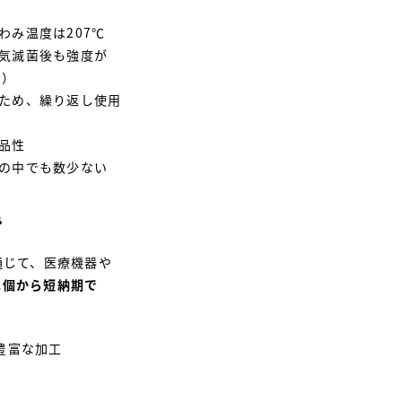
わみ温度は207℃
気滅菌後も強度が
m）
ため、繰り返し使用
品性
の中でも数少ない
み
通じて、医療機器や
1個から短納期で
豊富な加工