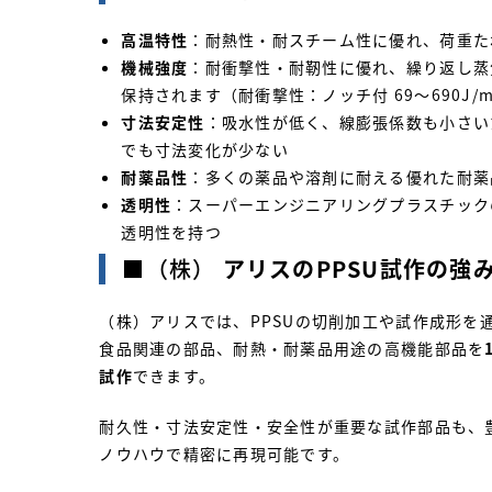
高温特性
：耐熱性・耐スチーム性に優れ、荷重た
機械強度
：耐衝撃性・耐靭性に優れ、繰り返し蒸
保持されます（耐衝撃性：ノッチ付 69～690J/
寸法安定性
：吸水性が低く、線膨張係数も小さい
でも寸法変化が少ない
耐薬品性
：多くの薬品や溶剤に耐える優れた耐薬
透明性
：スーパーエンジニアリングプラスチック
透明性を持つ
■（株）
アリスのPPSU試作の強
（株）アリスでは、PPSUの切削加工や試作成形を
食品関連の部品、耐熱・耐薬品用途の高機能部品を
試作
できます。
耐久性・寸法安定性・安全性が重要な試作部品も、
ノウハウで精密に再現可能です。