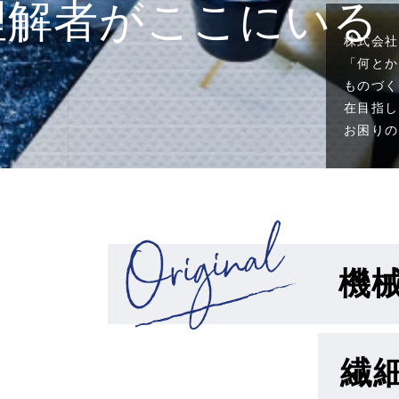
理解者がここにいる
株式会社
「何とか
ものづく
在目指し
お困りの
機
繊