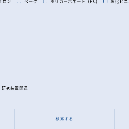
イロン
ベーク
ポリカーボネート（PC)
塩化ビニ
研究装置関連