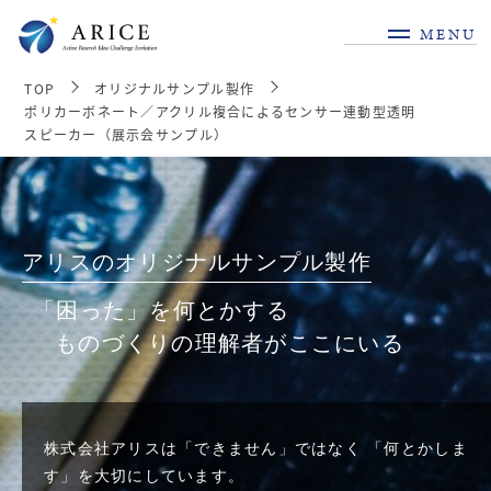
MENU
TOP
オリジナルサンプル製作
ポリカーボネート／アクリル複合によるセンサー連動型透明
スピーカー（展示会サンプル）
アリスのオリジナルサンプル製作
「困った」を何とかする
ものづくりの理解者がここにいる
株式会社アリスは「できません」ではなく
「何とかしま
す」を大切にしています。