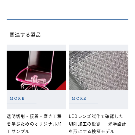
関連する製品
MORE
MORE
透明切削・接着・磨き工程
LEDレンズ試作で確認した
を学ぶためのオリジナル加
切削加工の役割 ― 光学設計
工サンプル
を形にする検証モデル