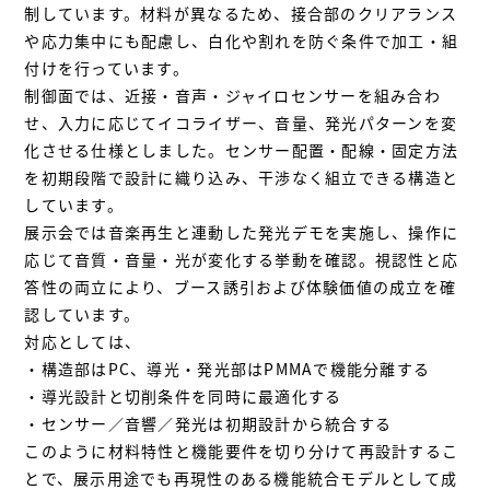
制しています。材料が異なるため、接合部のクリアランス
や応力集中にも配慮し、白化や割れを防ぐ条件で加工・組
付けを行っています。
制御面では、近接・音声・ジャイロセンサーを組み合わ
せ、入力に応じてイコライザー、音量、発光パターンを変
化させる仕様としました。センサー配置・配線・固定方法
を初期段階で設計に織り込み、干渉なく組立できる構造と
しています。
展示会では音楽再生と連動した発光デモを実施し、操作に
応じて音質・音量・光が変化する挙動を確認。視認性と応
答性の両立により、ブース誘引および体験価値の成立を確
認しています。
対応としては、
・構造部はPC、導光・発光部はPMMAで機能分離する
・導光設計と切削条件を同時に最適化する
・センサー／音響／発光は初期設計から統合する
このように材料特性と機能要件を切り分けて再設計するこ
とで、展示用途でも再現性のある機能統合モデルとして成