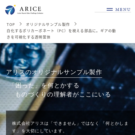
MENU
TOP
オリジナルサンプル製作
白化するポリカーボネート（PC）を視える部品に。ギアの動
きを可視化する透明筐体
アリスのオリジナルサンプル製作
「困った」を何とかする
ものづくりの理解者がここにいる
株式会社アリスは「できません」ではなく
「何とかしま
す」を大切にしています。