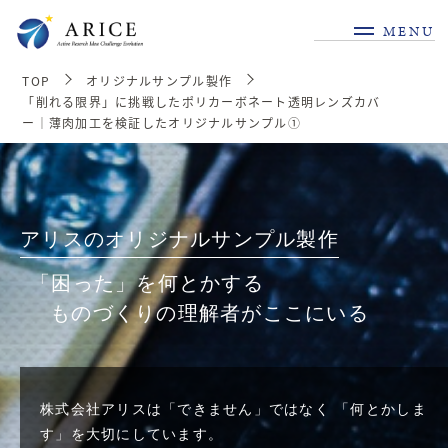
MENU
TOP
オリジナルサンプル製作
「削れる限界」に挑戦したポリカーボネート透明レンズカバ
ー｜薄肉加工を検証したオリジナルサンプル①
アリスのオリジナルサンプル製作
「困った」を何とかする
ものづくりの理解者がここにいる
株式会社アリスは「できません」ではなく
「何とかしま
す」を大切にしています。