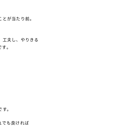
ことが当たり前。
、工夫し、やりきる
です。
。
です。
れでも良ければ