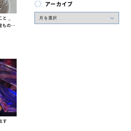
アーカイブ
と _
発もの…
出す