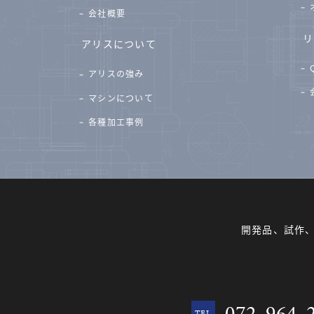
会社概要
リ
アリスについて
アリスの強み
マシンについて
各種加工事例
開発品、試作
072-964-
TEL