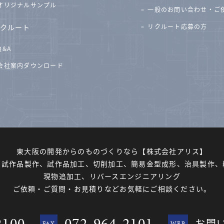
オリジナルサンプル
一般のお問い合わせ・ご
クルート
リクルート応募の方
Q&A
会社案内ダウンロード
東大阪の開発からのものづくりなら
【株式会社アリス】
、試作品製作、試作品加工、切削加工、簡易金型成形、治具製作、
現物追加工、リバースエンジニアリング
ご依頼・ご質問・お見積りなど
お気軽にご相談ください。
2100
072-964-2101
お問
FAX
WEB